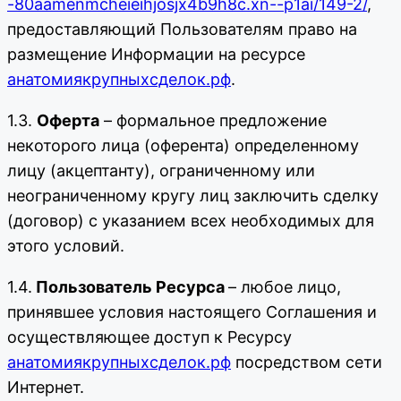
-80aamenmcheieihjosjx4b9h8c.xn--p1ai/149-2/
,
предоставляющий Пользователям право на
размещение Информации на ресурсе
анатомиякрупныхсделок.рф
.
1.3.
Оферта
– формальное предложение
некоторого лица (оферента) определенному
лицу (акцептанту), ограниченному или
неограниченному кругу лиц заключить сделку
(договор) с указанием всех необходимых для
этого условий.
1.4.
Пользователь Ресурса
– любое лицо,
принявшее условия настоящего Соглашения и
осуществляющее доступ к Ресурсу
анатомиякрупныхсделок.рф
посредством сети
Интернет.