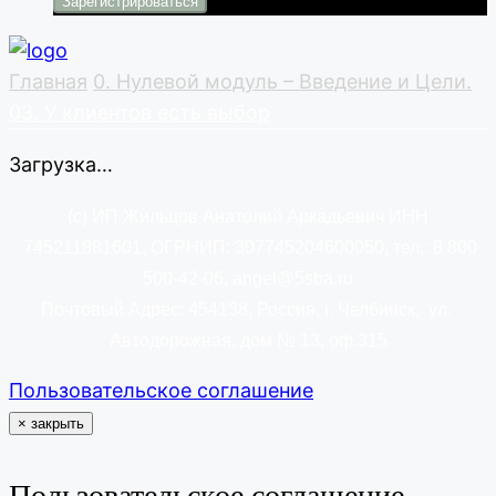
Главная
0. Нулевой модуль – Введение и Цели.
03. У клиентов есть выбор
Загрузка…
(c) ИП Жильцов Анатолий Аркадьевич ИНН
745211881601
, ОГРНИП: 307745204600050,
тел.: 8 800
500-42-06, angel@5sba.ru
Почтовый Адрес: 454138
, Россия, г. Челбинск, ул.
Автодорожная, дом № 13, оф.315
Пользовательское соглашение
×
закрыть
Пользовательское соглашение