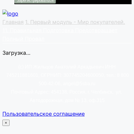
Главная
1. Первый модуль - Мир покупателей.
11. Правильная Подготовка Предотвращает
Полный Провал
Загрузка…
(c) ИП Жильцов Анатолий Аркадьевич ИНН
745211881601
, ОГРНИП: 307745204600050,
тел.: 8 800
500-42-06, angel@5sba.ru
Почтовый Адрес: 454138
, Россия, г. Челбинск, ул.
Автодорожная, дом № 13, оф.315
Пользовательское соглашение
×
закрыть