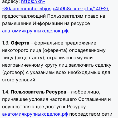
адресу:
https://xn-
-80aamenmcheieihjosjx4b9h8c.xn--p1ai/149-2/
,
предоставляющий Пользователям право на
размещение Информации на ресурсе
анатомиякрупныхсделок.рф
.
1.3.
Оферта
– формальное предложение
некоторого лица (оферента) определенному
лицу (акцептанту), ограниченному или
неограниченному кругу лиц заключить сделку
(договор) с указанием всех необходимых для
этого условий.
1.4.
Пользователь Ресурса
– любое лицо,
принявшее условия настоящего Соглашения и
осуществляющее доступ к Ресурсу
анатомиякрупныхсделок.рф
посредством сети