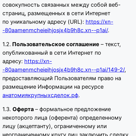
совокупность связанных между собой веб-
страниц, размещенных в сети Интернет
по уникальному адресу (URL):
https://xn-
-80aamenmcheieihjosjx4b9h8c.xn--p1ai/
.
1.2.
Пользовательское соглашение
– текст,
опубликованный в сети Интернет по
адресу:
https://xn-
-80aamenmcheieihjosjx4b9h8c.xn--p1ai/149-2/
,
предоставляющий Пользователям право на
размещение Информации на ресурсе
анатомиякрупныхсделок.рф
.
1.3.
Оферта
– формальное предложение
некоторого лица (оферента) определенному
лицу (акцептанту), ограниченному или
неограниченному кругу лиц заключить сделку