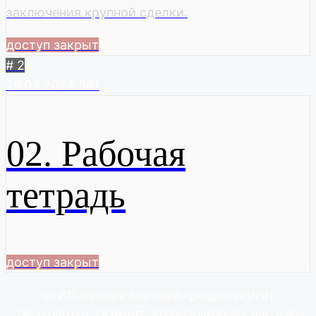
заключения крупной сделки.
доступ закрыт
# 2
26.03.2024
361
02. Рабочая
тетрадь
доступ закрыт
(c) ИП Жильцов Анатолий Аркадьевич ИНН
745211881601
, ОГРНИП: 307745204600050,
тел.: 8 800